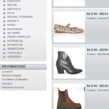
KARSTON
MELINE
MEPHISTO
MJUS
BLG 96 - 08214
MOVING FORWARD
Couleur : Léopard M
MURATTI
MYMA
NeroGiardini
NO NAME
PEDRO MIRALLES
ROSEMETAL
SCHMOOVE
SEMERDJIAN
BLG 96 - 08309
TOSCA BLU
Couleur : Noir Modè
WONDERS
INFORMATIONS
Livraison
Mentions légales
Conditions d'utilisation
A propos
BLG 96 - 08318
Paiement sécurisé
Couleur : Chocolat 