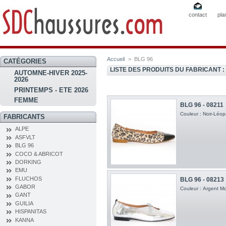
contact
pla
Accueil
>
BLG 96
CATÉGORIES
LISTE DES PRODUITS DU FABRICANT :
AUTOMNE-HIVER 2025-
2026
PRINTEMPS - ETE 2026
FEMME
BLG 96 - 08211
Couleur : Noir-Léop
FABRICANTS
ALPE
ASFVLT
BLG 96
COCO & ABRICOT
DORKING
EMU
FLUCHOS
BLG 96 - 08213
GABOR
Couleur : Argent Mo
GANT
GUILIA
HISPANITAS
KANNA