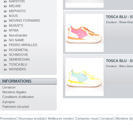
KARSTON
MELINE
MEPHISTO
MJUS
TOSCA BLU - S
MOVING FORWARD
Couleur : Rose-Ora
MURATTI
MYMA
NeroGiardini
NO NAME
PEDRO MIRALLES
ROSEMETAL
SCHMOOVE
SEMERDJIAN
TOSCA BLU - S
TOSCA BLU
Couleur : Bleu-Jaun
WONDERS
INFORMATIONS
Livraison
Mentions légales
Conditions d'utilisation
A propos
Paiement sécurisé
Promotions
Nouveaux produits
Meilleures ventes
Contactez-nous
Livraison
Mentions lé