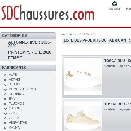
contact
pla
Accueil
>
TOSCA BLU
CATÉGORIES
LISTE DES PRODUITS DU FABRICANT 
AUTOMNE-HIVER 2025-
2026
PRINTEMPS - ETE 2026
FEMME
TOSCA BLU - S
Couleur : Blanc-or 
FABRICANTS
ALPE
ASFVLT
BLG 96
COCO & ABRICOT
DORKING
EMU
FLUCHOS
TOSCA BLU - S
GABOR
Couleur : Beige-per
GANT
GUILIA
HISPANITAS
KANNA