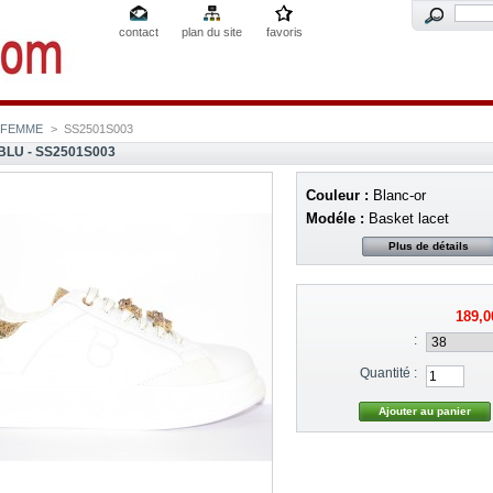
contact
plan du site
favoris
FEMME
>
SS2501S003
BLU - SS2501S003
Couleur :
Blanc-or
Modéle :
Basket lacet
Plus de détails
189,0
:
Quantité :