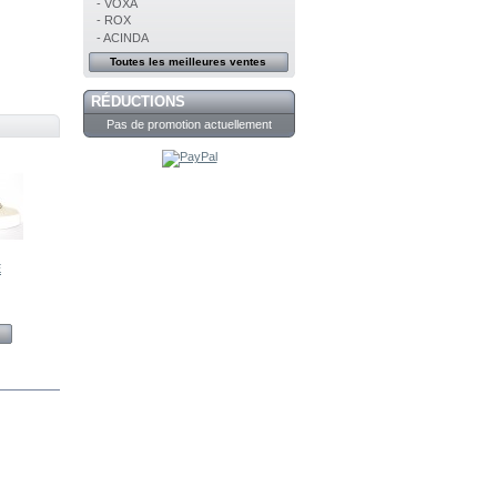
- VOXA
- ROX
- ACINDA
Toutes les meilleures ventes
RÉDUCTIONS
Pas de promotion actuellement
E
NeroGiardini
NeroGiardini
NeroGiardini
NeroGiardini
E409975D
E513001D
E513022D
E307753D
Voir
Voir
Voir
Voir