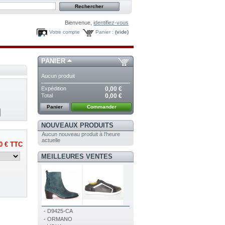
Bienvenue,
identifiez-vous
Votre compte
Panier :
(vide)
PANIER
Aucun produit
Expédition
0,00 €
Total
0,00 €
Panier
Commander
NOUVEAUX PRODUITS
Aucun nouveau produit à l'heure
actuelle
0 €
TTC
MEILLEURES VENTES
- D9425-CA
- ORMANO