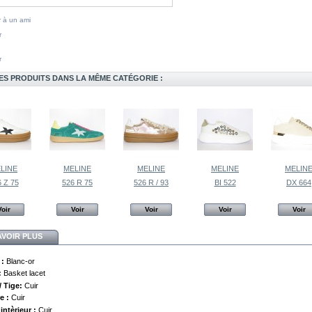
 à un ami
r
r
ES PRODUITS DANS LA MÊME CATÉGORIE :
LINE
MELINE
MELINE
MELINE
MELIN
 Z 75
526 R 75
526 R / 93
BI 522
DX 664
Voir
Voir
Voir
Voir
Voir
AVOIR PLUS
 :
Blanc-or
:
Basket lacet
 Tige:
Cuir
e :
Cuir
intèrieur :
Cuir