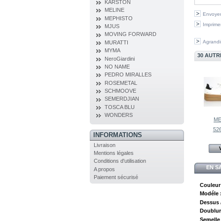
KARSTON
MELINE
Envoyer
MEPHISTO
Imprime
MJUS
MOVING FORWARD
Agrandi
MURATTI
MYMA
30 AUTR
NeroGiardini
NO NAME
PEDRO MIRALLES
ROSEMETAL
SCHMOOVE
SEMERDJIAN
TOSCA BLU
WONDERS
ME
526
INFORMATIONS
Livraison
Mentions légales
Conditions d'utilisation
EN S
A propos
Paiement sécurisé
Couleur
Modéle 
Dessus /
Doublur
Semelle 