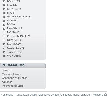
KARSTON
MELINE
MEPHISTO
MJUS
MOVING FORWARD
MURATTI
MYMA
NeroGiardini
NO NAME
PEDRO MIRALLES
ROSEMETAL
SCHMOOVE
SEMERDJIAN
TOSCA BLU
WONDERS
INFORMATIONS
Livraison
Mentions légales
Conditions d'utilisation
A propos
Paiement sécurisé
Promotions
Nouveaux produits
Meilleures ventes
Contactez-nous
Livraison
Mentions lé